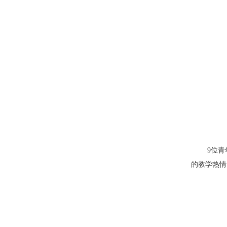
9
位青
的教学热情