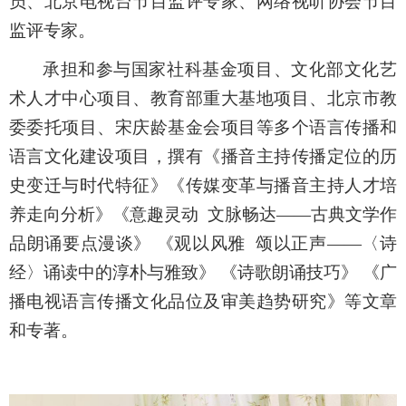
员、北京电视台节目监评专家、网络视听协会节目
监评专家。
承担和参与国家社科基金项目
、文化部文化艺
术人才中心项目、
教育部重大基地项目
、北京市教
委委托项目、
宋庆龄基金会项目等多个语言传播和
语言文化建设项目
，撰有《播音主持传播定位的历
史变迁与时代特征》
《传媒变革与播音主持人才培
养走向分析》
《意趣灵动
文脉畅达
——古典文学作
品朗诵要点漫谈》 《观以风雅 颂以正声——〈诗
经〉诵读中的淳朴与雅致》 《诗歌朗诵技巧》 《广
播电视语言传播文化品位及审美趋势研究》等文章
和专著。