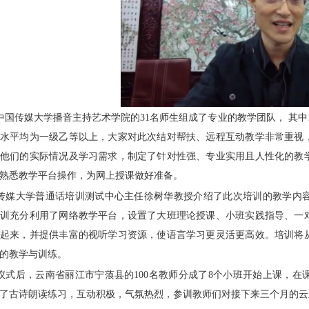
中国传媒大学播音主持艺术学院的
31
名师生组成了专业的教学团队， 其中
话水平均为一级乙等以上，大家对此次结对帮扶、远程互动教学非常重视
了他们的实际情况及学习需求，制定了针对性强、专业实用且人性化的教
熟悉教学平台操作，为网上授课做好准备。
传媒大学普通话培训测试中心主任徐树华教授介绍了此次培训的教学内
培训充分利用了网络教学平台，设置了大班理论授课、小班实践指导、一
合起来，并提供丰富的视听学习资源，使语言学习更灵活更高效。培训将
的教学与训练。
仪式后，云南省丽江市宁蒗县的
100
名教师分成了
8
个小班开始上课，在
了古诗朗读练习，互动积极，气氛热烈，参训教师们对接下来三个月的云