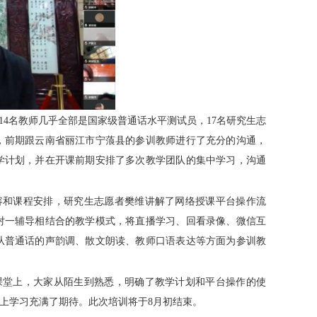
14
名教师几乎全部是国家级普通话水平测试员，
17
名研究生志
，前期跟云南省丽江市宁蒗县的参训教师进行了充分的沟通，
学计划，并在开课前期安排了多次教学团队的集中学习，沟通
容和课程安排，研究生志愿者樊维讲解了网络授课平台操作流
对一辅导相结合的教学模式，将直播学习、回看录像、微信互
从普通话的声韵调、散文朗读、教师口语表达等方面为参训教
课堂上，大家从陌生到熟悉，明确了教学计划和平台操作的使
上学习充满了期待。此次培训将于
8
月初结束。