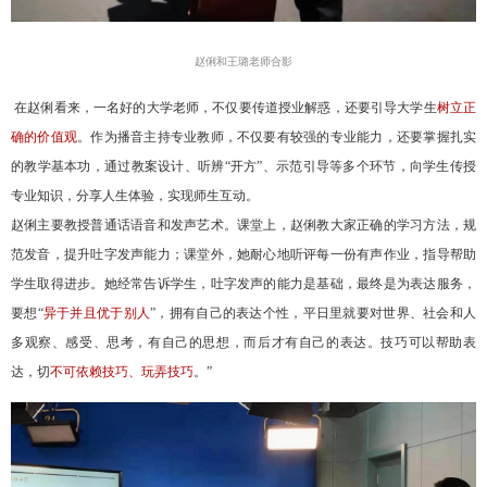
赵俐和王璐老师合影
在赵俐看来，一名好的大学老师，不仅要传道授业解惑，还要引导大学生
树立正
确的价值观
。作为播音主持专业教师，不仅要有较强的专业能力，还要掌握扎实
的教学基本功，通过教案设计、听辨“开方”、示范引导等多个环节，向学生传授
专业知识，分享人生体验，实现师生互动。
赵俐主要教授普通话语音和发声艺术。课堂上，赵俐教大家正确的学习方法，规
范发音，提升吐字发声能力；课堂外，她耐心地听评每一份有声作业，指导帮助
学生取得进步。她经常告诉学生，吐字发声的能力是基础，最终是为表达服务，
要想“
异于并且优于别人
”，拥有自己的表达个性，平日里就要对世界、社会和人
多观察、感受、思考，有自己的思想，而后才有自己的表达。技巧可以帮助表
达，切
不可依赖技巧、玩弄技巧
。”