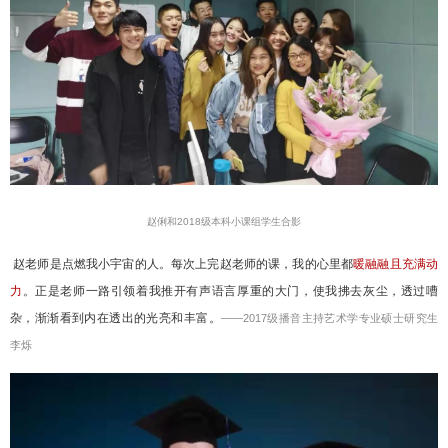
赵俐和
2018
级本科小课组学生合影
赵老师是点燃我小宇宙的人。每次上完赵老师的课，我的心里都
暖融融且充满动
力
。正是老师一路引领着我推开有声语言厚重的大门，使我拂去灰尘，透过嘈
杂，渐渐看到内在透出的光亮和丰富。
——
2017
级播音主持艺术学专业硕士研究生
李烁