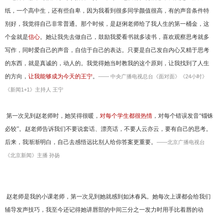
纸，一个高中生，还有些自卑，因为我看到很多同学颜值很高，有的声音条件特
别好，我觉得自己非常普通。那个时候，是赵俐老师给了我人生的第一桶金，这
个金就是
信心
。她让我先去做自己，鼓励我爱看书就多读书，喜欢观察思考就多
写作，同时爱自己的声音，自信于自己的表达。只要是自己发自内心又精于思考
的东西，就是真诚的，动人的。我觉得她当时教我的这个原则，让我找到了人生
的方向，
让我能够成为今天的王宁
。
—— 中央广播电视总台《面对面》《
24
小时》
《新闻
1+1
》主持人 王宁
第一次见到赵老师时，她笑得很暖，
对每个学生都很热情
，对每个错误发音“锱铢
必较”。赵老师告诉我们不要说套话、漂亮话，不要人云亦云，要有自己的思考。
后来，我渐渐明白，自己去感悟远比别人给你答案更重要。
——北京广播电视台
《北京新闻》主播 孙扬
赵老师是我的小课老师，第一次见到她就感到如沐春风。她每次上课都会给我们
辅导发声技巧，我至今还记得她讲唇部的中间三分之一发力时用手比着唇的动