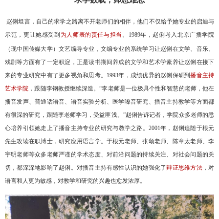
赵俐坦言，自己的求学之路离不开老师们的相伴，他们不仅给予她专业的启迪与
示范，更让她感受到
为人师表的责任与担当
。
1989
年，赵俐考入北京广播学院
（现中国传媒大学）文艺编导专业，文编专业的系统学习让赵俐在文学、音乐、
戏剧等方面有了一定积淀，正是读书期间养成的文学和艺术学素养让赵俐在接下
来的专业研究中有了更多视角和思考。
1993
年，成绩优异的赵俐保研到
播音主持
艺术学院
，跟随李钢教授继续深造。“李老师是一位极具个性和智慧的老师，他在
播音发声、普通话语音、语音实验分析、医学嗓音研究、播音主持教学等方面都
有很深的研究，跟随李老师学习，受益匪浅。”赵俐告诉记者，学院众多老师的悉
心培养引领她走上了播音主持专业的研究与教学之路。
2001
年，赵俐追随于根元
先生攻读在职博士，研究应用语言学。于根元老师、张颂老师、陈章太老师、李
宇明老师等众多老师严谨的学术态度、对前沿问题的持续关注、对社会问题的关
切，都深深地影响了赵俐。对播音主持有感性认识的她强化了
辩证思维方法
，对
语言和人更为敏感，对教学和研究的兴趣也愈发浓厚。