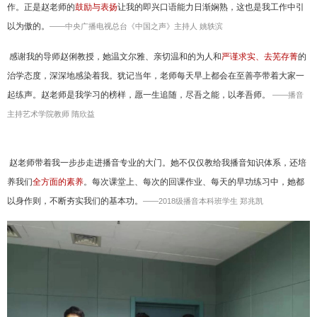
作。正是赵老师的
鼓励与表扬
让我的即兴口语能力日渐娴熟，这也是我工作中引
以为傲的。
——中央广播电视总台《中国之声》主持人 姚轶滨
感谢我的导师赵俐教授，她温文尔雅、亲切温和的为人和
严谨求实、去芜存菁
的
治学态度，深深地感染着我。犹记当年，老师每天早上都会在至善亭带着大家一
起练声。赵老师是我学习的榜样，愿一生追随，尽吾之能，以孝吾师。
——播音
主持艺术学院教师 隋欣益
赵老师带着我一步步走进播音专业的大门。她不仅仅教给我播音知识体系，还培
养我们
全方面的素养
。每次课堂上、每次的回课作业、每天的早功练习中，她都
以身作则，不断夯实我们的基本功。
——
2018
级播音本科班学生 郑兆凯