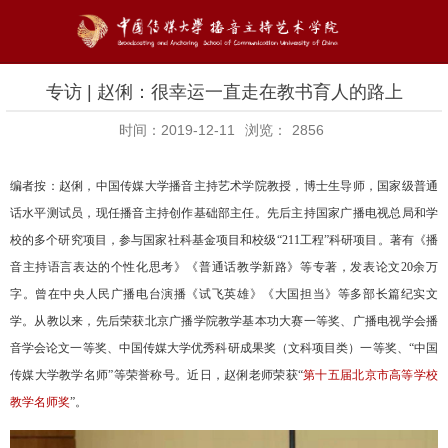
专访 | 赵俐：很幸运一直走在教书育人的路上
时间：2019-12-11
浏览：
2856
编者按：赵俐，中国传媒大学播音主持艺术学院教授，博士生导师，国家级普通
话水平测试员，现任播音主持创作基础部主任。先后主持国家广播电视总局和学
校的多个研究项目，参与国家社科基金项目和校级“
211
工程”科研项目。著有《播
音主持语言表达的个性化思考》《普通话教学新路》等专著，发表论文
20
余万
字。曾在中央人民广播电台演播《试飞英雄》《大国担当》等多部长篇纪实文
学。从教以来，先后荣获北京广播学院教学基本功大赛一等奖、广播电视学会播
音学会论文一等奖、中国传媒大学优秀科研成果奖（文科项目类）一等奖、“中国
传媒大学教学名师”等荣誉称号。近日，赵俐老师荣获“
第十五届北京市高等学校
教学名师奖
”。