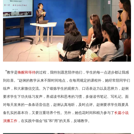
“
教学是
唤醒和等待
的过程，我特别愿意陪伴他们，学生的每一点进步都让我感
到欣喜。”赵俐的教学从来不限时间地点，在每周规定的课程外，她经常陪同学们
练声，和大家微信交流。为了锻炼学生的观察力、口语表达力以及思辨力，赵俐
要求学生下功夫练习发声，养成读书和思考的习惯，多做读书笔记、写札记。面
对每天发来的一条条语音信息，赵俐认真地听，及时点评。赵俐要求学生既要具
备扎实的基本功，又要注重培养个性。另外，她也花时间和精力参与了
长篇小说
演播工作
，在实践中领会“练”和“用”的关系，反哺教学。