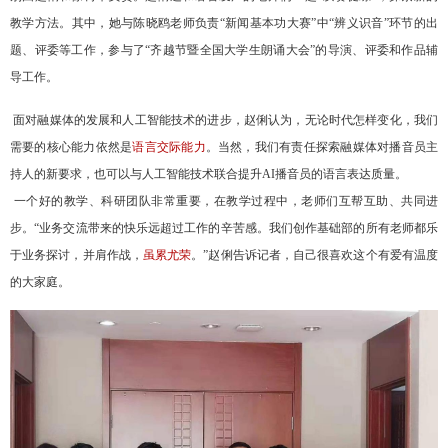
教学方法。其中，她与陈晓鸥老师负责“新闻基本功大赛”中“辨义识音”环节的出
题、评委等工作，参与了“齐越节暨全国大学生朗诵大会”的导演、评委和作品辅
导工作。
面对融媒体的发展和人工智能技术的进步，赵俐认为，无论时代怎样变化，我们
需要的核心能力依然是
语言交际能力
。当然，我们有责任探索融媒体对播音员主
持人的新要求，也可以与人工智能技术联合提升
AI
播音员的语言表达质量。
一个好的教学、科研团队非常重要，在教学过程中，老师们互帮互助、共同进
步。“业务交流带来的快乐远超过工作的辛苦感。我们创作基础部的所有老师都乐
于业务探讨，并肩作战，
虽累尤荣
。”赵俐告诉记者，自己很喜欢这个有爱有温度
的大家庭。