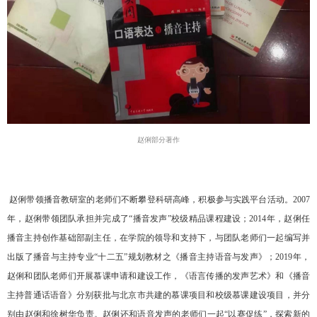
赵俐部分著作
赵俐带领播音教研室的老师们不断攀登科研高峰，积极参与实践平台活动。2007
年，赵俐带领团队承担并完成了“播音发声”校级精品课程建设；2014年，赵俐任
播音主持创作基础部副主任，在学院的领导和支持下，与团队老师们一起编写并
出版了播音与主持专业“十二五”规划教材之《播音主持语音与发声》；2019年，
赵俐和团队老师们开展慕课申请和建设工作，《语言传播的发声艺术》和《播音
主持普通话语音》分别获批与北京市共建的慕课项目和校级慕课建设项目，并分
别由赵俐和徐树华负责。赵俐还和语音发声的老师们一起“以赛促练”，探索新的