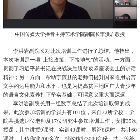
中国传媒大学播音主持艺术学院副院长李洪岩教授
李洪岩副院长对此次培训工作进行了总结。他指出，
本次培训是一项“上接政策、下接地气”的活动。一方面，
贯彻了习近平总书记在决战决胜脱贫攻坚座谈会上的讲话
精神；另一方面，帮助宁蒗县的老师们提升国家通用语言
文字的运用能力和水平，也是为提高贫困地区广大青少年
的语言文化素养打下坚实基础，可谓意义重大而深远。
李洪岩副院长用一组数字总结了此次培训取得的成
果。此次参加培训的学员共有
101
位，来自
32
所学校，学
院共挑选
14
位老师及
17
位研究生参加培训工作，安排
35
次
授课，其中讲授
9
课时、实训
43
课时、展评
8
课时，共计
60
课时，上传作业
200
余次，批改作业
3000
余份，共上传补