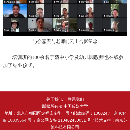
与会嘉宾与老师们云上合影留念
培训班的
100
余名宁蒗中小学及幼儿园教师也在线参
加了结业仪式。
关于我们/
联系我们
版权所有 © 中国传媒大学
地址：北京市朝阳区定福庄东街一号 / 邮政编码：100024 /
京 ICP
备 10039564 号
/ 京公网安备 110402430031 号
/ 技术支持：南京苏
迪科技有限公司