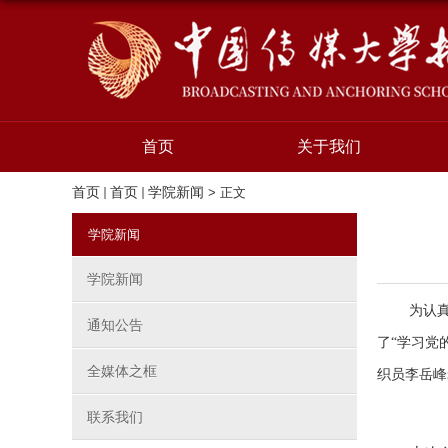
首页
关于我们
首页
首页
学院新闻
> 正文
学院新闻
学院新闻
为认
通知公告
了“学习党
全媒体之框
织员李岳峰
联系我们