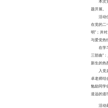
本次
题开展。
活动
在党的二
明”；并
与爱党热
在学
三部曲”
新生的热
入党
卓老师结
勉励同学
道远的道
活动