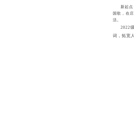
新起点
国歌，在
活。
202
词，拓宽