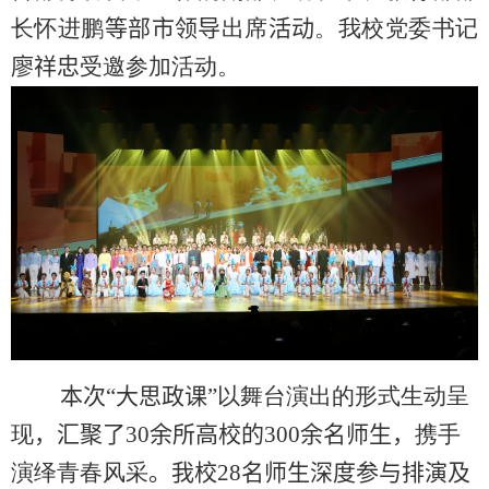
长怀进鹏
等部市领导
出席
活动
。我校党委书记
廖祥忠
受邀参加活动。
本次“大思政课”
以舞台演出的形式生动呈
现
，汇聚了
30
余所高校的
300
余名师生，
携手
演绎青春风采
。
我校
28
名师生深度参与排演及