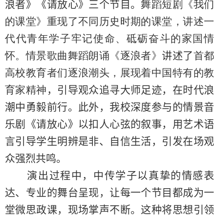
浪者》《请放心》三个节目
。
舞蹈短剧《我们
的课堂》重现了不同历史时期的课堂，讲述一
代代青年学子牢记使命、砥砺奋斗的家国情
怀。情景歌曲舞蹈朗诵《逐浪者》
讲述了
首都
高校教育者们逐浪潮头，展现着中国特有的教
育家精神
，
引导观众追寻大师足迹，在时代浪
潮中勇毅前行。
此外，我校深度参与的情景音
乐剧《请放心》以扣人心弦的叙事，用艺术语
言引导学生明辨是非、自信生活，
引发在场观
众强烈共鸣。
演出过程中，中传学子以真挚的情感表
达、专业的舞台呈现，
让每一个节目都成为一
堂微思政课，
现场掌声不断。这种将思想引领