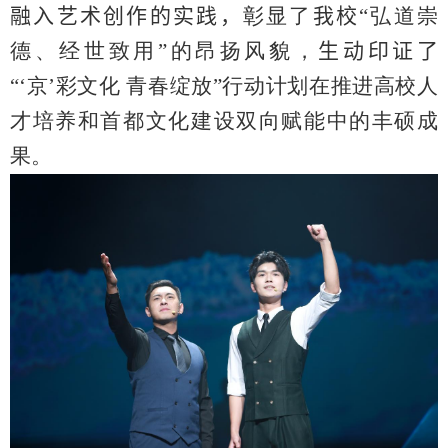
融入艺术创作的实践，
彰显了
我校“
弘道崇
德、经世致用
”
的昂扬风貌，
生动印证了
“‘京’彩文化 青春绽放”行动计划在推进高校人
才培养和首都文化建设双向赋能中的丰硕成
果。