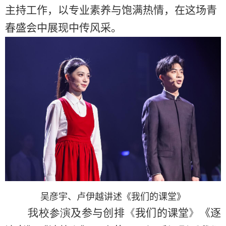
主持工作，
以专业素养与饱满热情，在这场青
春盛会中展现中传风采。
吴彦宇、卢伊越讲述
《
我们的课堂》
我校参演
及参与创排
《
我们的课堂
》
《
逐