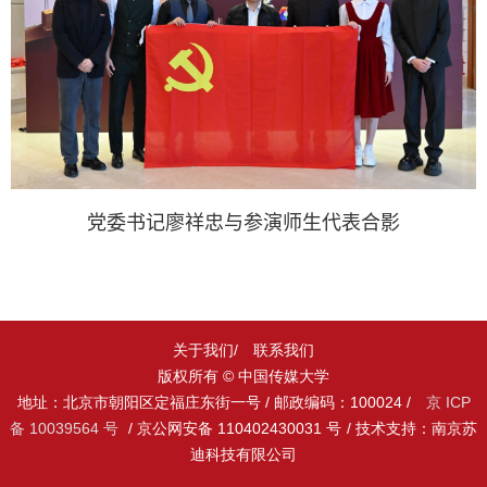
党委书记廖祥忠与参演师生代表合影
关于我们/
联系我们
版权所有 © 中国传媒大学
地址：北京市朝阳区定福庄东街一号 / 邮政编码：100024 /
京 ICP
备 10039564 号
/ 京公网安备 110402430031 号
/ 技术支持：南京苏
迪科技有限公司