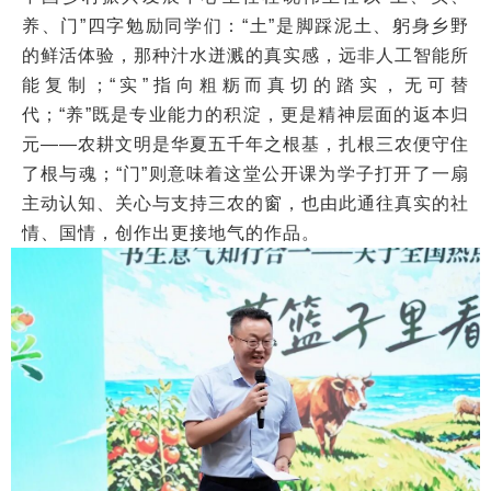
养、门”四字勉励同学们：“土”是脚踩泥土、躬身乡野
的鲜活体验，那种汁水迸溅的真实感，远非人工智能所
能复制；“实”指向粗粝而真切的踏实，无可替
代；“养”既是专业能力的积淀，更是精神层面的返本归
元——农耕文明是华夏五千年之根基，扎根三农便守住
了根与魂；“门”则意味着这堂公开课为学子打开了一扇
主动认知、关心与支持三农的窗，也由此通往真实的社
情、国情，创作出更接地气的作品。