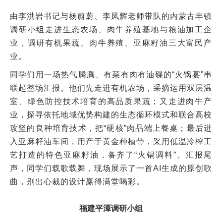
由李洪岩书记与杨蔚蔚、李凤辉老师带队的内蒙古丰镇
调研小组走进生态农场、肉牛养殖基地与粮油加工企
业，调研有机果蔬、肉牛养殖、亚麻籽油三大富民产
业。
同学们用一场热气腾腾、有菜有肉有油碟的“火锅宴”串
联起整场汇报。他们先走进有机农场，采摘运用双层温
室、绿色防控技术培育的高品质果蔬；又走进肉牛产
业，探寻依托地域优势构建的生态循环模式和联合高校
攻坚的良种培育技术，把“硬核”肉品端上餐桌；最后进
入亚麻籽油车间，用产于黄金种植带，采用低温冷榨工
艺打造的特色亚麻籽油，备齐了“火锅调料”。汇报尾
声，同学们载歌载舞，现场展示了一首AI生成的原创歌
曲，别出心裁的设计赢得满堂喝彩。
福建平潭调研小组