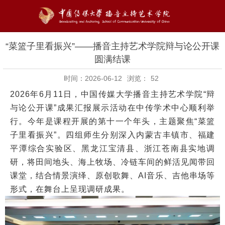
“菜篮子里看振兴”——播音主持艺术学院辩与论公开课
圆满结课
时间：2026-06-12
浏览：
52
2026年6月11日，中国传媒大学播音主持艺术学院“辩
与论公开课”成果汇报展示活动在中传学术中心顺利举
行。今年是课程开展的第十一个年头，主题聚焦“菜篮
子里看振兴”。四组师生分别深入内蒙古丰镇市、福建
平潭综合实验区、
黑龙江宝清县
、浙江苍南县实地调
研，将田间地头、海上牧场、冷链车间的鲜活见闻带回
课堂，结合情景演绎、原创歌舞、AI音乐、吉他串场等
形式，在舞台上呈现调研成果。