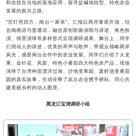
和农技在当地的落地应用，探寻盐碱地转型、特色农业
发展的振兴之路。
“宫灯照四方，闽台一家亲”。汇报以两岸童谣开场，结
合闽南语与普通话，融合原创歌曲演唱与讲述、角色扮
演、情景演绎等多样形式呈现调研成果。舞台上，同学
们用动人的讲述，优美的琴声与歌声，带观众领略两岸
风光，感受闽台合作中的农业发展。同学们介绍了火龙
果、金针花、凤梨、特色小番茄四大特色农产品，现场
演绎了台湾种苗漂洋过海、沙地变果园、废虾池变番茄
园的真实故事，生动诠释了岚台农业携手耕耘、同心共
建美丽乡村的动人图景。
黑龙江宝清调研小组