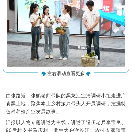
左右滑动查看更多
由张路斯、张鹂老师带队的黑龙江宝清调研小组走进广
袤黑土地，聚焦本土乡村振兴带头人开展调研，挖掘特
色种养殖产业发展故事。
汇报以人物专题讲述为主线，讲述了退伍老兵李宝良、
90后村支书马庆利、养牛大户谢长江、农技专家隋宝