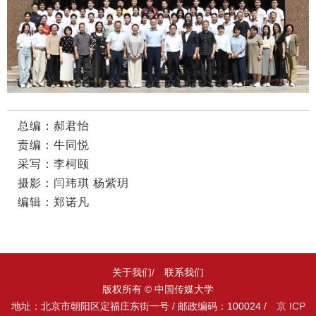
总编：郝君怡
责编：牛同悦
采写：李柯颐
摄影：闫玮琪 杨紫玥
编辑：郑诺凡
关于我们/
联系我们
版权所有 © 中国传媒大学
地址：北京市朝阳区定福庄东街一号 / 邮政编码：100024 /
京 ICP