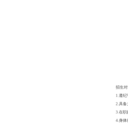
招生对
1.遵
2.具
3.
在职
4.
身体