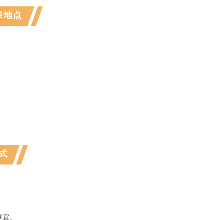
课地点
式
事宜。