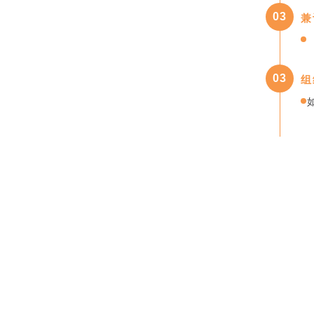
0
3
兼
0
3
组
如