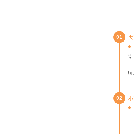
0
1
大
等
脱
0
2
小